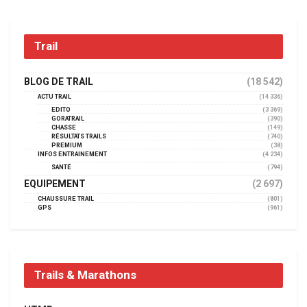
Trail
BLOG DE TRAIL
(18 542)
ACTU TRAIL
(14 336)
EDITO
(3 369)
GORATRAIL
(390)
CHASSE
(149)
RÉSULTATS TRAILS
(740)
PREMIUM
(38)
INFOS ENTRAINEMENT
(4 234)
SANTÉ
(794)
EQUIPEMENT
(2 697)
CHAUSSURE TRAIL
(801)
GPS
(961)
Trails & Marathons