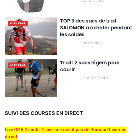
27 AVRIL 2022
TOP 3 des sacs de trail
ACTU TRAIL
SALOMON à acheter pendant
les soldes
26 MAI 2022
Trail : 2 sacs légers pour
ACTU TRAIL
courir
7 OCTOBRE 2021
SUIVI DES COURSES EN DIRECT
Live
GR 5 Grande Traversée des Alpes de Romain Olivier en
direct