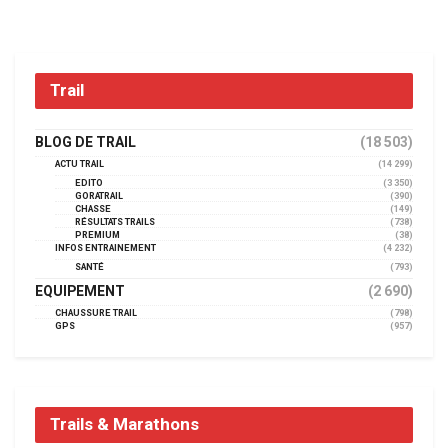
Trail
BLOG DE TRAIL
(18 503)
ACTU TRAIL
(14 299)
EDITO
(3 350)
GORATRAIL
(390)
CHASSE
(149)
RÉSULTATS TRAILS
(738)
PREMIUM
(38)
INFOS ENTRAINEMENT
(4 232)
SANTÉ
(793)
EQUIPEMENT
(2 690)
CHAUSSURE TRAIL
(798)
GPS
(957)
Trails & Marathons