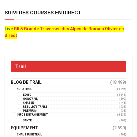
SUIVI DES COURSES EN DIRECT
Live
GR 5 Grande Traversée des Alpes de Romain Olivier en
direct
Trail
BLOG DE TRAIL
(18 499)
ACTU TRAIL
(14 295)
EDITO
(3 348)
GORATRAIL
(390)
CHASSE
(148)
RÉSULTATS TRAILS
(738)
PREMIUM
(38)
INFOS ENTRAINEMENT
(4 232)
SANTÉ
(793)
EQUIPEMENT
(2 690)
CHAUSSURE TRAIL
(798)