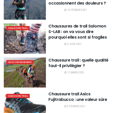
occasionnent des douleurs ?
13 FÉVRIER 2021
Chaussures de trail Salomon
CHAUSSURE TRAIL
S-LAB : on va vous dire
pourquoi elles sont si fragiles
3 JUIN 2021
Chaussure trail : quelle qualité
INFOS ENTRAINEMENT
faut-il privilégier ?
11 MARS 2025
Chaussure trail Asics
CHAUSSURE TRAIL
Fujitrabucco : une valeur sûre
5 FÉVRIER 2021