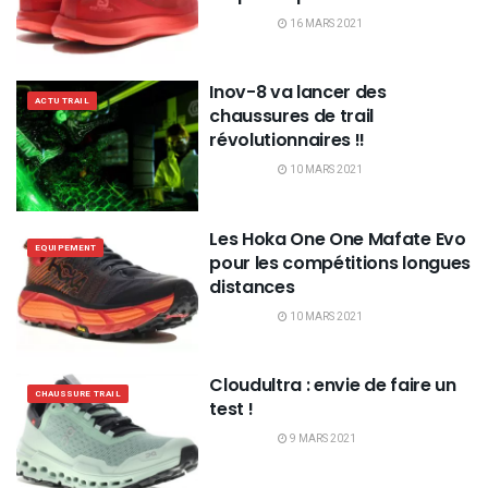
16 MARS 2021
Inov-8 va lancer des
ACTU TRAIL
chaussures de trail
révolutionnaires !!
10 MARS 2021
Les Hoka One One Mafate Evo
EQUIPEMENT
pour les compétitions longues
distances
10 MARS 2021
Cloudultra : envie de faire un
CHAUSSURE TRAIL
test !
9 MARS 2021