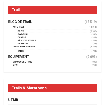
Trail
BLOG DE TRAIL
(18 519)
ACTU TRAIL
(14 314)
EDITO
(3 360)
GORATRAIL
(390)
CHASSE
(149)
RÉSULTATS TRAILS
(738)
PREMIUM
(38)
INFOS ENTRAINEMENT
(4 233)
SANTÉ
(794)
EQUIPEMENT
(2 693)
CHAUSSURE TRAIL
(800)
GPS
(958)
Trails & Marathons
UTMB