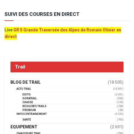
SUIVI DES COURSES EN DIRECT
Live
GR 5 Grande Traversée des Alpes de Romain Olivier en
direct
Trail
BLOG DE TRAIL
(18 505)
ACTU TRAIL
(14 301)
EDITO
(3 351)
GORATRAIL
(390)
CHASSE
(149)
RÉSULTATS TRAILS
(738)
PREMIUM
(38)
INFOS ENTRAINEMENT
(4 232)
SANTÉ
(793)
EQUIPEMENT
(2 691)
CHAUSSURE TRAIL
(799)