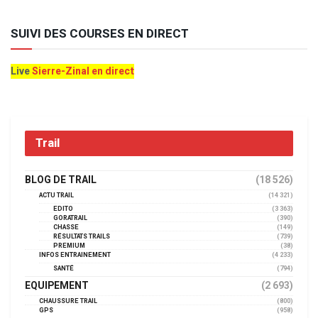
SUIVI DES COURSES EN DIRECT
Live
Sierre-Zinal en direct
Trail
BLOG DE TRAIL
(18 526)
ACTU TRAIL
(14 321)
EDITO
(3 363)
GORATRAIL
(390)
CHASSE
(149)
RÉSULTATS TRAILS
(739)
PREMIUM
(38)
INFOS ENTRAINEMENT
(4 233)
SANTÉ
(794)
EQUIPEMENT
(2 693)
CHAUSSURE TRAIL
(800)
GPS
(958)