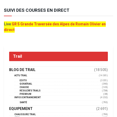
SUIVI DES COURSES EN DIRECT
Live
GR 5 Grande Traversée des Alpes de Romain Olivier en
direct
Trail
BLOG DE TRAIL
(18 505)
ACTU TRAIL
(14 301)
EDITO
(3 351)
GORATRAIL
(390)
CHASSE
(149)
RÉSULTATS TRAILS
(738)
PREMIUM
(38)
INFOS ENTRAINEMENT
(4 232)
SANTÉ
(793)
EQUIPEMENT
(2 691)
CHAUSSURE TRAIL
(799)