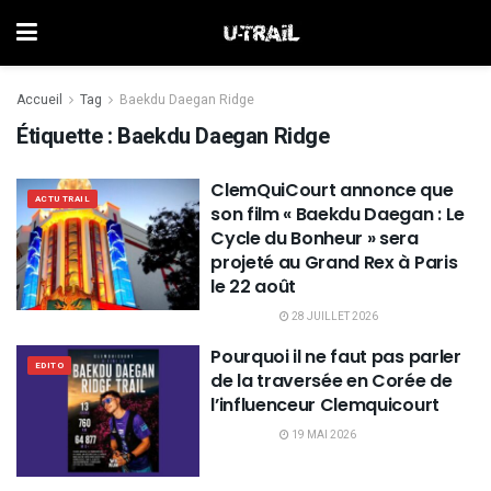
Accueil
Tag
Baekdu Daegan Ridge
Étiquette :
Baekdu Daegan Ridge
ClemQuiCourt annonce que
ACTU TRAIL
son film « Baekdu Daegan : Le
Cycle du Bonheur » sera
projeté au Grand Rex à Paris
le 22 août
28 JUILLET 2026
Pourquoi il ne faut pas parler
EDITO
de la traversée en Corée de
l’influenceur Clemquicourt
19 MAI 2026