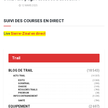
ACTU TRAIL
12 MARS 2025
SUIVI DES COURSES EN DIRECT
Live
Sierre-Zinal en direct
Trail
BLOG DE TRAIL
(18 543)
ACTU TRAIL
(14 337)
EDITO
(3 369)
GORATRAIL
(390)
CHASSE
(149)
RÉSULTATS TRAILS
(740)
PREMIUM
(38)
INFOS ENTRAINEMENT
(4 234)
SANTÉ
(794)
EQUIPEMENT
(2 697)