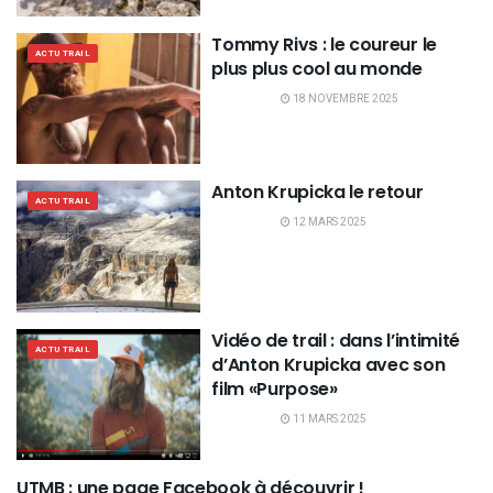
Tommy Rivs : le coureur le
ACTU TRAIL
plus plus cool au monde
18 NOVEMBRE 2025
Anton Krupicka le retour
ACTU TRAIL
12 MARS 2025
Vidéo de trail : dans l’intimité
ACTU TRAIL
d’Anton Krupicka avec son
film «Purpose»
11 MARS 2025
UTMB : une page Facebook à découvrir !