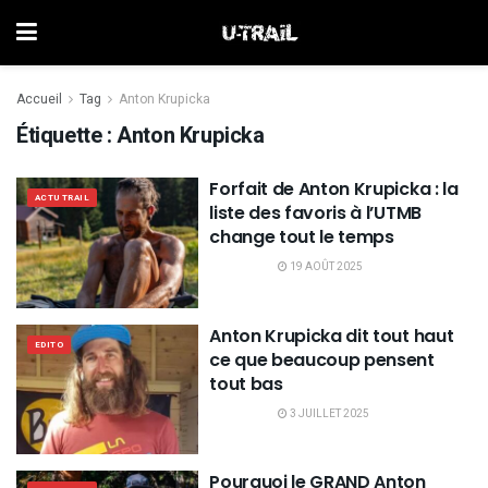
Accueil
Tag
Anton Krupicka
Étiquette :
Anton Krupicka
Forfait de Anton Krupicka : la
ACTU TRAIL
liste des favoris à l’UTMB
change tout le temps
19 AOÛT 2025
Anton Krupicka dit tout haut
EDITO
ce que beaucoup pensent
tout bas
3 JUILLET 2025
Pourquoi le GRAND Anton