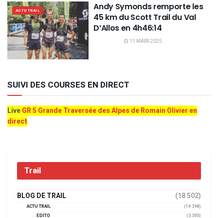
Andy Symonds remporte les
ACTU TRAIL
45 km du Scott Trail du Val
D’Allos en 4h46:14
11 MARS 2025
SUIVI DES COURSES EN DIRECT
Live
GR 5 Grande Traversée des Alpes de Romain Olivier en
direct
Trail
BLOG DE TRAIL
(18 502)
ACTU TRAIL
(14 298)
EDITO
(3 350)