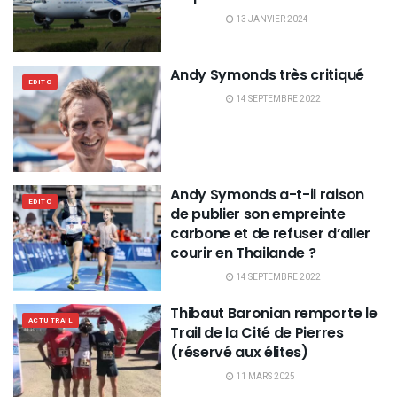
13 JANVIER 2024
Andy Symonds très critiqué
EDITO
14 SEPTEMBRE 2022
Andy Symonds a-t-il raison
EDITO
de publier son empreinte
carbone et de refuser d’aller
courir en Thailande ?
14 SEPTEMBRE 2022
Thibaut Baronian remporte le
ACTU TRAIL
Trail de la Cité de Pierres
(réservé aux élites)
11 MARS 2025