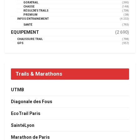
GORATRAIL
(390)
CHASSE
(148)
RÉSULTATS TRAILS
(738)
PREMIUM
(38)
INFOS ENTRAINEMENT
(4 232)
SANTÉ
(793)
EQUIPEMENT
(2 690)
CHAUSSURE TRAIL
(798)
GPS
(957)
Trails & Marathons
UTMB
Diagonale des Fous
EcoTrail Paris
SaintéLyon
Marathon de Paris