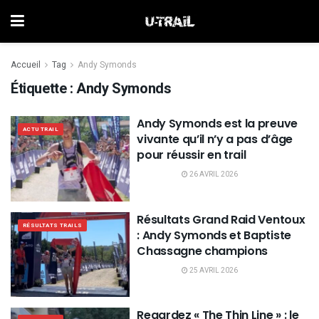
Accueil
Tag
Andy Symonds
Étiquette :
Andy Symonds
Andy Symonds est la preuve
ACTU TRAIL
vivante qu’il n’y a pas d’âge
pour réussir en trail
26 AVRIL 2026
Résultats Grand Raid Ventoux
RÉSULTATS TRAILS
: Andy Symonds et Baptiste
Chassagne champions
25 AVRIL 2026
Regardez « The Thin Line » : le