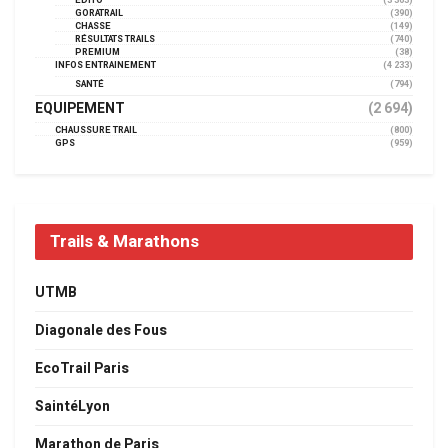
EDITO
(3 363)
GORATRAIL
(390)
CHASSE
(149)
RÉSULTATS TRAILS
(740)
PREMIUM
(38)
INFOS ENTRAINEMENT
(4 233)
SANTÉ
(794)
EQUIPEMENT
(2 694)
CHAUSSURE TRAIL
(800)
GPS
(959)
Trails & Marathons
UTMB
Diagonale des Fous
EcoTrail Paris
SaintéLyon
Marathon de Paris