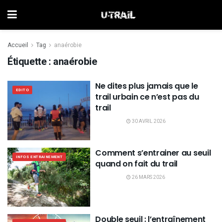
Accueil
Tag
anaérobie
Étiquette :
anaérobie
Ne dites plus jamais que le
EDITO
trail urbain ce n’est pas du
trail
30 AVRIL 2026
Comment s’entrainer au seuil
INFOS ENTRAINEMENT
quand on fait du trail
26 MARS 2026
Double seuil : l’entraînement