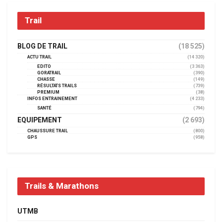
Trail
BLOG DE TRAIL
(18 525)
ACTU TRAIL
(14 320)
EDITO
(3 363)
GORATRAIL
(390)
CHASSE
(149)
RÉSULTATS TRAILS
(739)
PREMIUM
(38)
INFOS ENTRAINEMENT
(4 233)
SANTÉ
(794)
EQUIPEMENT
(2 693)
CHAUSSURE TRAIL
(800)
GPS
(958)
Trails & Marathons
UTMB