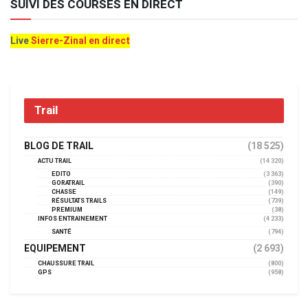
SUIVI DES COURSES EN DIRECT
Live
Sierre-Zinal en direct
Trail
BLOG DE TRAIL
(18 525)
ACTU TRAIL
(14 320)
EDITO
(3 363)
GORATRAIL
(390)
CHASSE
(149)
RÉSULTATS TRAILS
(739)
PREMIUM
(38)
INFOS ENTRAINEMENT
(4 233)
SANTÉ
(794)
EQUIPEMENT
(2 693)
CHAUSSURE TRAIL
(800)
GPS
(958)