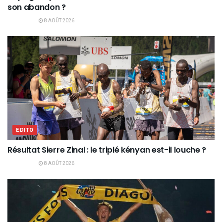
son abandon ?
8 AOÛT 2026
EDITO
Résultat Sierre Zinal : le triplé kényan est-il louche ?
8 AOÛT 2026