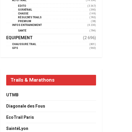
ACTU TRAIL
(14 334)
EDITO
(3 367)
GORATRAIL
(390)
CHASSE
(149)
RÉSULTATS TRAILS
(740)
PREMIUM
(38)
INFOS ENTRAINEMENT
(4 234)
SANTÉ
(794)
EQUIPEMENT
(2 696)
CHAUSSURE TRAIL
(801)
GPS
(960)
Trails & Marathons
UTMB
Diagonale des Fous
EcoTrail Paris
SaintéLyon