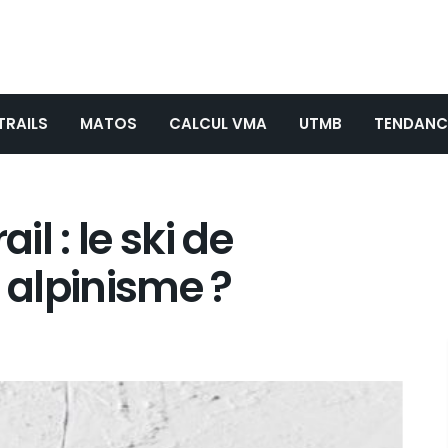
TRAILS
MATOS
CALCUL VMA
UTMB
TENDANC
il : le ski de
i alpinisme ?