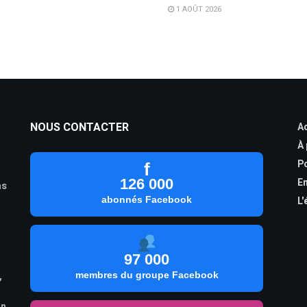
1 AOÛT 2026
NOUS CONTACTER
Ac
À
Po
f
126 000
En
as
abonnés Facebook
L'
97 000
,
membres du groupe Facebook
on