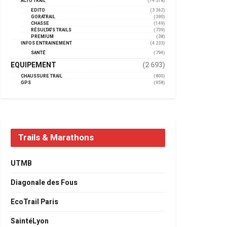
ACTU TRAIL
(14 318)
EDITO
(3 362)
GORATRAIL
(390)
CHASSE
(149)
RÉSULTATS TRAILS
(739)
PREMIUM
(38)
INFOS ENTRAINEMENT
(4 233)
SANTÉ
(794)
EQUIPEMENT
(2 693)
CHAUSSURE TRAIL
(800)
GPS
(958)
Trails & Marathons
UTMB
Diagonale des Fous
EcoTrail Paris
SaintéLyon