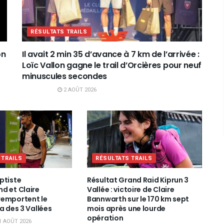
RÉSULTATS TRAILS
on
Il avait 2 min 35 d’avance à 7 km de l’arrivée :
Loïc Vallon gagne le trail d’Orcières pour neuf
minuscules secondes
2 AOÛT 2026
 TRAILS
RÉSULTATS TRAILS
ptiste
Résultat Grand Raid Kiprun 3
d et Claire
Vallée : victoire de Claire
remportent le
Bannwarth sur le 170 km sept
a des 3 Vallées
mois après une lourde
opération
1 AOÛT 2026