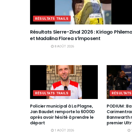
RÉSULTATS TRAILS
Résultats Sierre-Zinal 2026 : Kiriago Philem
et Madalina Florea s’imposent
8 AOÛT 2026
RÉSULTATS TRAILS
RÉSULTATS
Policier municipal à La Plagne,
PODIUM : Ba
Jan Baudet remporte la 6000D
Carimentran
après avoir hésité à prendre le
Bannwarth 
départ
premier Ultr
1 AOÛT 2026