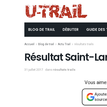
BLOG DE TRAIL
DÉBUTER
GUIDE DES 
Accueil
Blog de trail
Actu Trail
résultats trails
Résultat Saint-La
31 juillet 2017
dans
résultats trails
Vous aime
Ajoutez
source