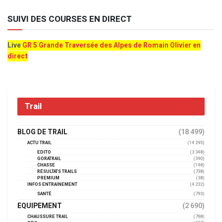
SUIVI DES COURSES EN DIRECT
Live
GR 5 Grande Traversée des Alpes de Romain Olivier en
direct
Trail
BLOG DE TRAIL
(18 499)
ACTU TRAIL
(14 295)
EDITO
(3 348)
GORATRAIL
(390)
CHASSE
(148)
RÉSULTATS TRAILS
(738)
PREMIUM
(38)
INFOS ENTRAINEMENT
(4 232)
SANTÉ
(793)
EQUIPEMENT
(2 690)
CHAUSSURE TRAIL
(798)