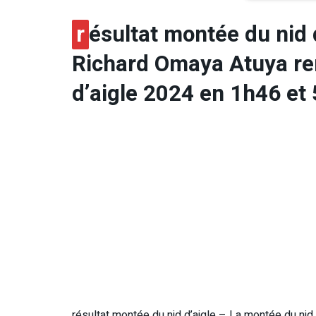
r
ésultat montée du nid 
Richard Omaya Atuya re
d’aigle 2024 en 1h46 et
résultat montée du nid d’aigle – La montée du nid