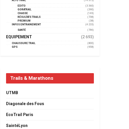
ACTU TRAIL
(14 315)
EDITO
(3 360)
GORATRAIL
(390)
CHASSE
(149)
RÉSULTATS TRAILS
(738)
PREMIUM
(38)
INFOS ENTRAINEMENT
(4 233)
SANTÉ
(794)
EQUIPEMENT
(2 693)
CHAUSSURE TRAIL
(800)
GPS
(958)
Trails & Marathons
UTMB
Diagonale des Fous
EcoTrail Paris
SaintéLyon