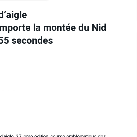
d’aigle
mporte la montée du Nid
 55 secondes
 d’aigle, 37 ieme édition, course emblématique des