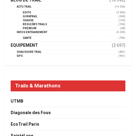
BLOG DE TRAIL
(18 542)
ACTU TRAIL
(14 336)
EDITO
(3 369)
GORATRAIL
(390)
CHASSE
(149)
RÉSULTATS TRAILS
(740)
PREMIUM
(38)
INFOS ENTRAINEMENT
(4 234)
SANTÉ
(794)
EQUIPEMENT
(2 697)
CHAUSSURE TRAIL
(801)
GPS
(961)
Trails & Marathons
UTMB
Diagonale des Fous
EcoTrail Paris
SaintéLyon