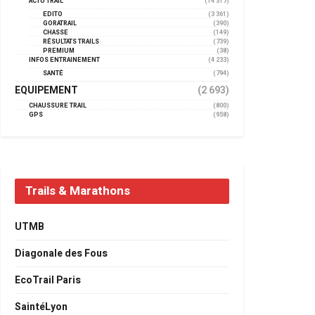
ACTU TRAIL
(14 317)
EDITO
(3 361)
GORATRAIL
(390)
CHASSE
(149)
RÉSULTATS TRAILS
(739)
PREMIUM
(38)
INFOS ENTRAINEMENT
(4 233)
SANTÉ
(794)
EQUIPEMENT
(2 693)
CHAUSSURE TRAIL
(800)
GPS
(958)
Trails & Marathons
UTMB
Diagonale des Fous
EcoTrail Paris
SaintéLyon