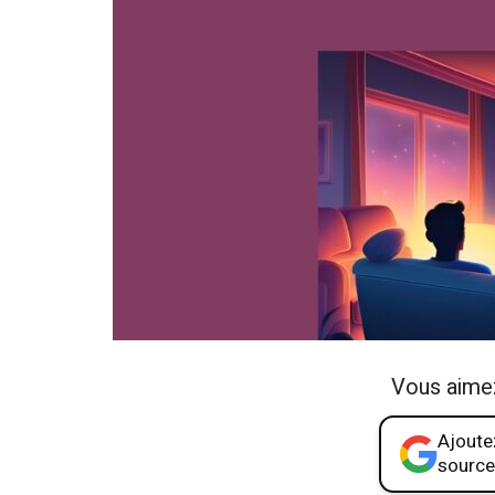
Vous aime
Ajoutez
source