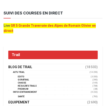
SUIVI DES COURSES EN DIRECT
Live
GR 5 Grande Traversée des Alpes de Romain Olivier en
direct
Trail
BLOG DE TRAIL
(18 503)
ACTU TRAIL
(14 299)
EDITO
(3 350)
GORATRAIL
(390)
CHASSE
(149)
RÉSULTATS TRAILS
(738)
PREMIUM
(38)
INFOS ENTRAINEMENT
(4 232)
SANTÉ
(793)
EQUIPEMENT
(2 690)