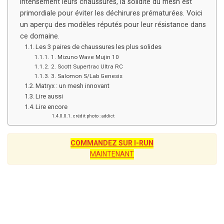
intensément leurs chaussures, la solidité du mesh est
primordiale pour éviter les déchirures prématurées. Voici
un aperçu des modèles réputés pour leur résistance dans
ce domaine.
Les 3 paires de chaussures les plus solides
1. Mizuno Wave Mujin 10
2. Scott Supertrac Ultra RC
3. Salomon S/Lab Genesis
Matryx : un mesh innovant
Lire aussi
Lire encore
crédit photo : addict
COMMANDEZ SUR I-RUN
MAINTENANT