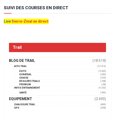
SUIVI DES COURSES EN DIRECT
Live
Sierre-Zinal en direct
Trail
BLOG DE TRAIL
(18 519)
ACTU TRAIL
(14 314)
EDITO
(3 360)
GORATRAIL
(390)
CHASSE
(149)
RÉSULTATS TRAILS
(738)
PREMIUM
(38)
INFOS ENTRAINEMENT
(4 233)
SANTÉ
(794)
EQUIPEMENT
(2 693)
CHAUSSURE TRAIL
(800)
GPS
(958)