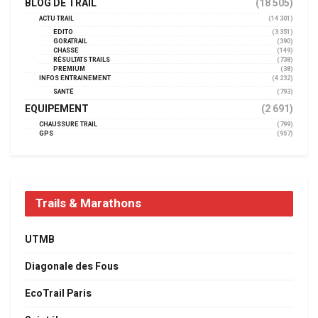
BLOG DE TRAIL
(18 505)
ACTU TRAIL
(14 301)
EDITO
(3 351)
GORATRAIL
(390)
CHASSE
(149)
RÉSULTATS TRAILS
(738)
PREMIUM
(38)
INFOS ENTRAINEMENT
(4 232)
SANTÉ
(793)
EQUIPEMENT
(2 691)
CHAUSSURE TRAIL
(799)
GPS
(957)
Trails & Marathons
UTMB
Diagonale des Fous
EcoTrail Paris