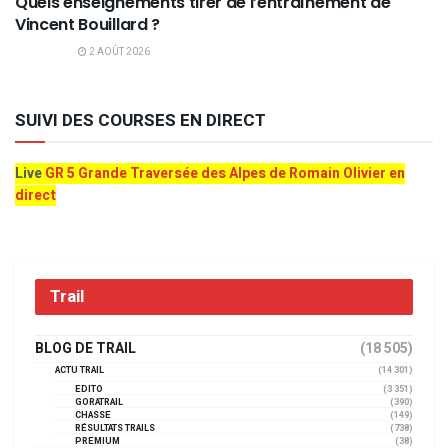
Quels enseignements tirer de l’entraînement de
Vincent Bouillard ?
2 AOÛT 2026
SUIVI DES COURSES EN DIRECT
Live
GR 5 Grande Traversée des Alpes de Romain Olivier en
direct
Trail
BLOG DE TRAIL
(18 505)
ACTU TRAIL
(14 301)
EDITO
(3 351)
GORATRAIL
(390)
CHASSE
(149)
RÉSULTATS TRAILS
(738)
PREMIUM
(38)