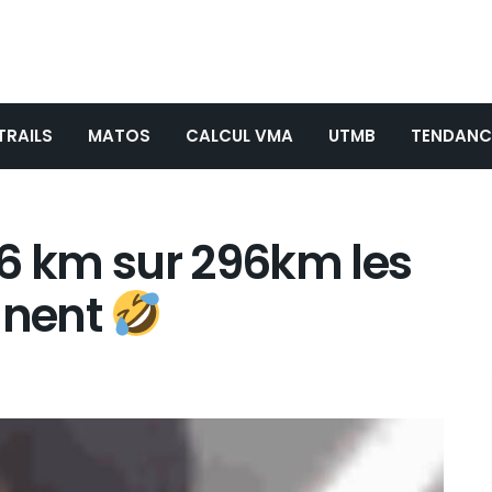
TRAILS
MATOS
CALCUL VMA
UTMB
TENDANC
 6 km sur 296km les
nnent