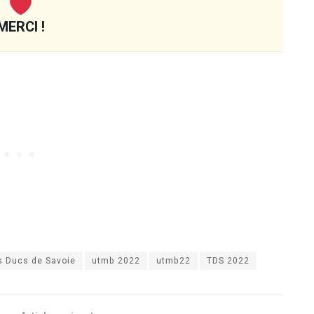
MERCI !
s Ducs de Savoie
utmb 2022
utmb22
TDS 2022