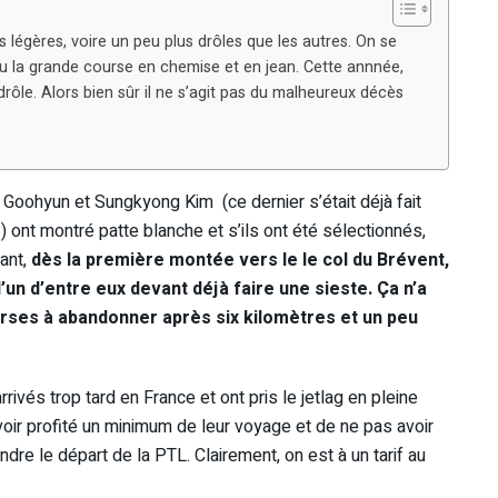
 légères, voire un peu plus drôles que les autres. On se
u la grande course en chemise et en jean. Cette annnée,
 drôle. Alors bien sûr il ne s’agit pas du malheureux décès
nt Goohyun et Sungkyong Kim (ce dernier s’était déjà fait
8
) ont montré patte blanche et s’ils ont été sélectionnés,
tant,
dès la première montée vers le le col du Brévent,
l’un d’entre eux devant déjà faire une sieste. Ça n’a
arses à abandonner après six kilomètres et un peu
rrivés trop tard en France et ont pris le jetlag en pleine
avoir profité un minimum de leur voyage et de ne pas avoir
re le départ de la PTL. Clairement, on est à un tarif au