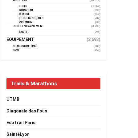
ACTU TRAIL
(14 318)
EDITO
(3 362)
GORATRAIL
(390)
CHASSE
(149)
RÉSULTATS TRAILS
(739)
PREMIUM
(38)
INFOS ENTRAINEMENT
(4 233)
SANTÉ
(794)
EQUIPEMENT
(2 693)
CHAUSSURE TRAIL
(800)
GPS
(958)
Trails & Marathons
UTMB
Diagonale des Fous
EcoTrail Paris
SaintéLyon