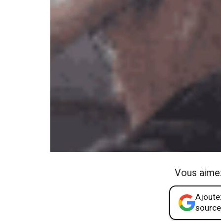
Vous aime
Ajoutez
source