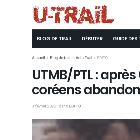
BLOG DE TRAIL
DÉBUTER
GUIDE DES 
Accueil
Blog de trail
Actu Trail
EDITO
UTMB/PTL : après
coréens abando
3 février 2026
dans
EDITO