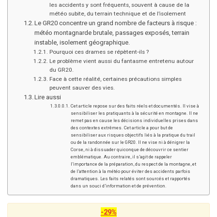
les accidents y sont fréquents, souvent à cause de la
météo subite, du terrain technique et de l’isolement
Le GR20 concentre un grand nombre de facteurs à risque :
météo montagnarde brutale, passages exposés, terrain
instable, isolement géographique.
Pourquoi ces drames se répètent‑ils ?
Le problème vient aussi du fantasme entretenu autour
du GR20.
Face à cette réalité, certaines précautions simples
peuvent sauver des vies.
Lire aussi
Cet article repose sur des faits réels et documentés. Il vise à
sensibiliser les pratiquants à la sécurité en montagne. Il ne
remet pas en cause les décisions individuelles prises dans
des contextes extrêmes. Cet article a pour but de
sensibiliser aux risques objectifs liés à la pratique du trail
ou de la randonnée sur le GR20. Il ne vise ni à dénigrer la
Corse, ni à dissuader quiconque de découvrir ce sentier
emblématique. Au contraire, il s’agit de rappeler
l’importance de la préparation, du respect de la montagne, et
de l’attention à la météo pour éviter des accidents parfois
dramatiques. Les faits relatés sont sourcés et rapportés
dans un souci d’information et de prévention.
-29%