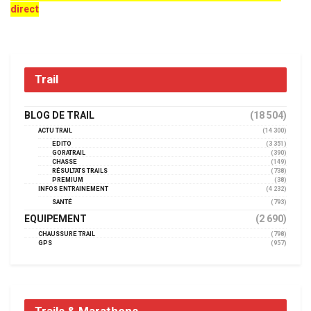
direct
Trail
BLOG DE TRAIL
(18 504)
ACTU TRAIL
(14 300)
EDITO
(3 351)
GORATRAIL
(390)
CHASSE
(149)
RÉSULTATS TRAILS
(738)
PREMIUM
(38)
INFOS ENTRAINEMENT
(4 232)
SANTÉ
(793)
EQUIPEMENT
(2 690)
CHAUSSURE TRAIL
(798)
GPS
(957)