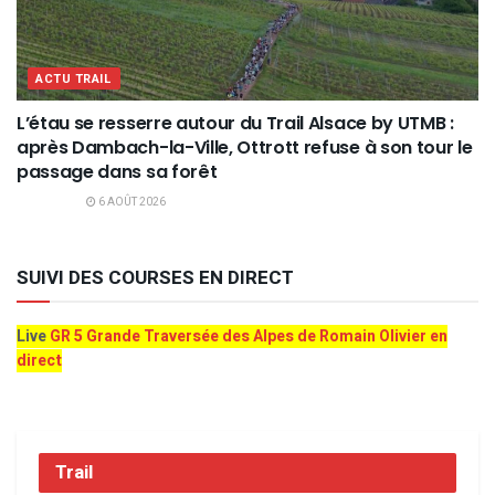
ACTU TRAIL
L’étau se resserre autour du Trail Alsace by UTMB :
après Dambach-la-Ville, Ottrott refuse à son tour le
passage dans sa forêt
6 AOÛT 2026
SUIVI DES COURSES EN DIRECT
Live
GR 5 Grande Traversée des Alpes de Romain Olivier en
direct
Trail