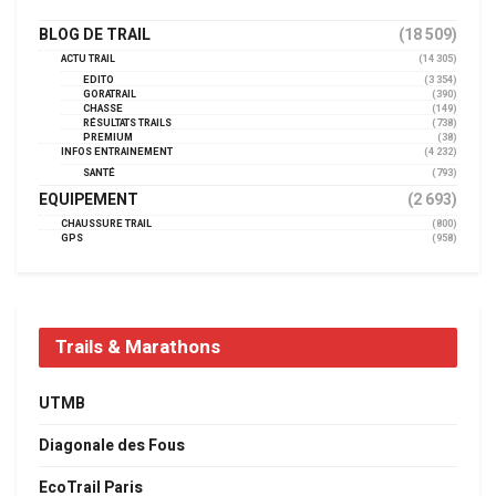
BLOG DE TRAIL
(18 509)
ACTU TRAIL
(14 305)
EDITO
(3 354)
GORATRAIL
(390)
CHASSE
(149)
RÉSULTATS TRAILS
(738)
PREMIUM
(38)
INFOS ENTRAINEMENT
(4 232)
SANTÉ
(793)
EQUIPEMENT
(2 693)
CHAUSSURE TRAIL
(800)
GPS
(958)
Trails & Marathons
UTMB
Diagonale des Fous
EcoTrail Paris