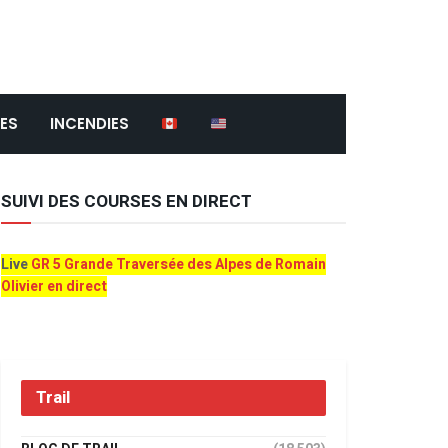
ES
INCENDIES
SUIVI DES COURSES EN DIRECT
Live
GR 5 Grande Traversée des Alpes de Romain
Olivier en direct
Trail