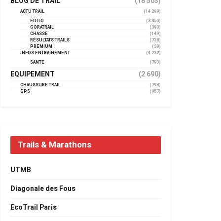
BLOG DE TRAIL
(18 503)
ACTU TRAIL
(14 299)
EDITO
(3 350)
GORATRAIL
(390)
CHASSE
(149)
RÉSULTATS TRAILS
(738)
PREMIUM
(38)
INFOS ENTRAINEMENT
(4 232)
SANTÉ
(793)
EQUIPEMENT
(2 690)
CHAUSSURE TRAIL
(798)
GPS
(957)
Trails & Marathons
UTMB
Diagonale des Fous
EcoTrail Paris