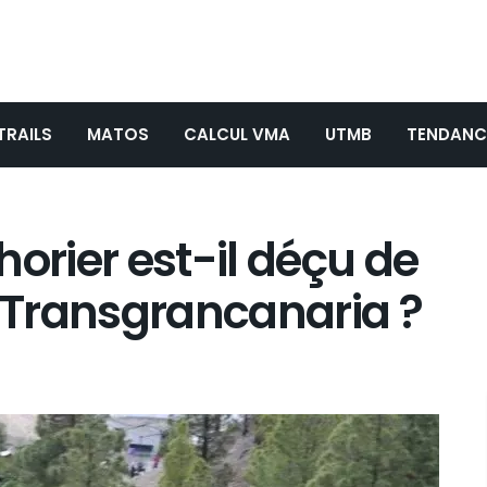
TRAILS
MATOS
CALCUL VMA
UTMB
TENDANC
orier est-il déçu de
a Transgrancanaria ?