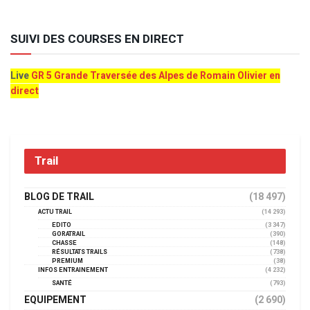
SUIVI DES COURSES EN DIRECT
Live
GR 5 Grande Traversée des Alpes de Romain Olivier en
direct
Trail
BLOG DE TRAIL
(18 497)
ACTU TRAIL
(14 293)
EDITO
(3 347)
GORATRAIL
(390)
CHASSE
(148)
RÉSULTATS TRAILS
(738)
PREMIUM
(38)
INFOS ENTRAINEMENT
(4 232)
SANTÉ
(793)
EQUIPEMENT
(2 690)