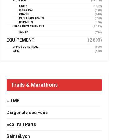
ACTU TRAIL
(14 318)
EDITO
(3 362)
GORATRAIL
(390)
CHASSE
(149)
RÉSULTATS TRAILS
(739)
PREMIUM
(38)
INFOS ENTRAINEMENT
(4 233)
SANTÉ
(794)
EQUIPEMENT
(2 693)
CHAUSSURE TRAIL
(800)
GPS
(958)
Trails & Marathons
UTMB
Diagonale des Fous
EcoTrail Paris
SaintéLyon