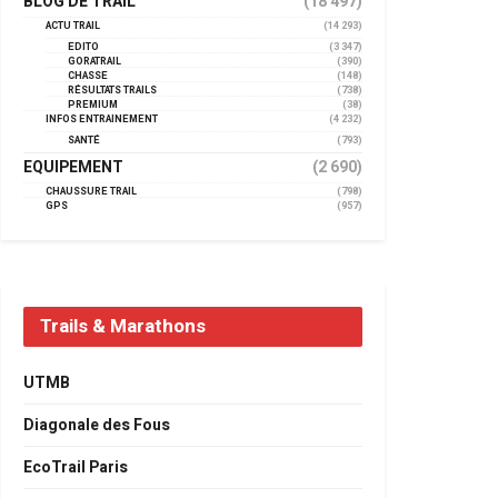
BLOG DE TRAIL
(18 497)
ACTU TRAIL
(14 293)
EDITO
(3 347)
GORATRAIL
(390)
CHASSE
(148)
RÉSULTATS TRAILS
(738)
PREMIUM
(38)
INFOS ENTRAINEMENT
(4 232)
SANTÉ
(793)
EQUIPEMENT
(2 690)
CHAUSSURE TRAIL
(798)
GPS
(957)
Trails & Marathons
UTMB
Diagonale des Fous
EcoTrail Paris