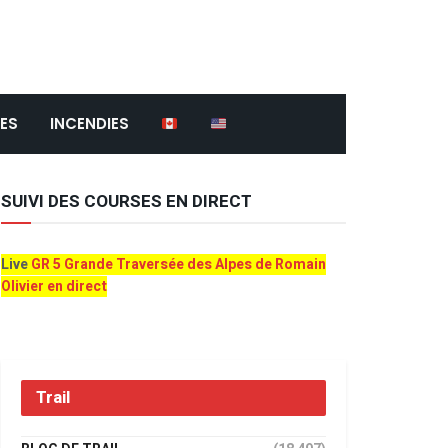
ES
INCENDIES
SUIVI DES COURSES EN DIRECT
Live
GR 5 Grande Traversée des Alpes de Romain
Olivier en direct
Trail