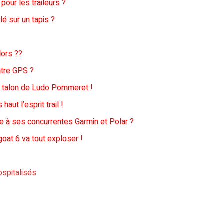
pour les traileurs ?
lé sur un tapis ?
lors ??
tre GPS ?
e talon de Ludo Pommeret !
haut l’esprit trail !
e à ses concurrentes Garmin et Polar ?
goat 6 va tout exploser !
ospitalisés