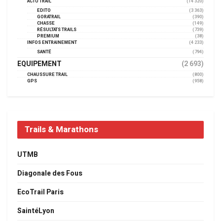
ACTU TRAIL
(14 320)
EDITO
(3 363)
GORATRAIL
(390)
CHASSE
(149)
RÉSULTATS TRAILS
(739)
PREMIUM
(38)
INFOS ENTRAINEMENT
(4 233)
SANTÉ
(794)
EQUIPEMENT
(2 693)
CHAUSSURE TRAIL
(800)
GPS
(958)
Trails & Marathons
UTMB
Diagonale des Fous
EcoTrail Paris
SaintéLyon