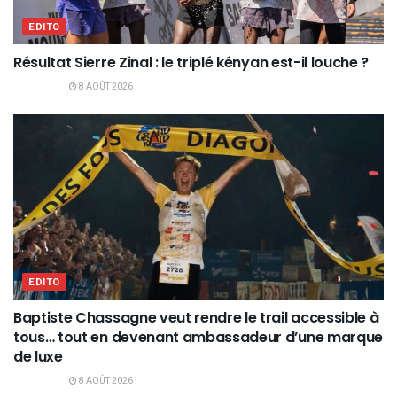
EDITO
Résultat Sierre Zinal : le triplé kényan est-il louche ?
8 AOÛT 2026
EDITO
Baptiste Chassagne veut rendre le trail accessible à
tous… tout en devenant ambassadeur d’une marque
de luxe
8 AOÛT 2026