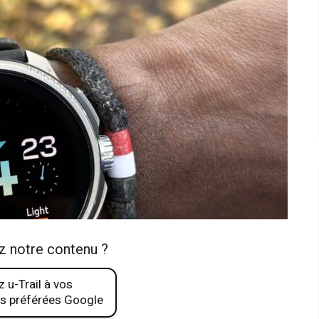
z notre contenu ?
 u-Trail à vos
s préférées Google