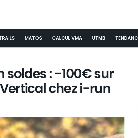
TRAILS
MATOS
CALCUL VMA
UTMB
TENDANC
n soldes : -100€ sur
Vertical chez i-run