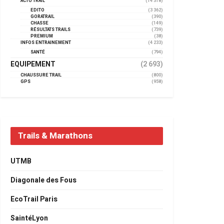
ACTU TRAIL
(14 318)
EDITO
(3 362)
GORATRAIL
(390)
CHASSE
(149)
RÉSULTATS TRAILS
(739)
PREMIUM
(38)
INFOS ENTRAINEMENT
(4 233)
SANTÉ
(794)
EQUIPEMENT
(2 693)
CHAUSSURE TRAIL
(800)
GPS
(958)
Trails & Marathons
UTMB
Diagonale des Fous
EcoTrail Paris
SaintéLyon