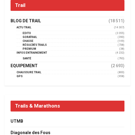
Trail
BLOG DE TRAIL
(18 511)
ACTU TRAIL
(14 307)
EDITO
(3 355)
GORATRAIL
(390)
CHASSE
(149)
RÉSULTATS TRAILS
(738)
PREMIUM
(38)
INFOS ENTRAINEMENT
(4 232)
SANTÉ
(793)
EQUIPEMENT
(2 693)
CHAUSSURE TRAIL
(800)
GPS
(958)
Trails & Marathons
UTMB
Diagonale des Fous