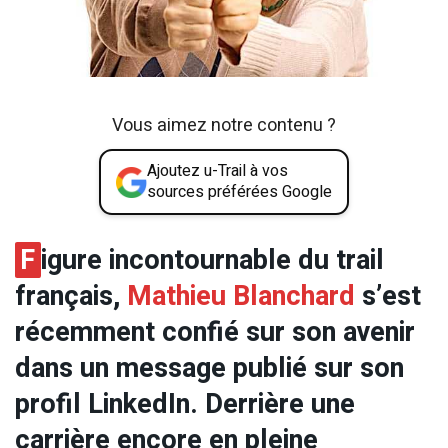
Vous aimez notre contenu ?
Ajoutez u-Trail à vos
sources préférées Google
F
igure incontournable du trail
français,
Mathieu Blanchard
s’est
récemment confié sur son avenir
dans un message publié sur son
profil LinkedIn. Derrière une
carrière encore en pleine