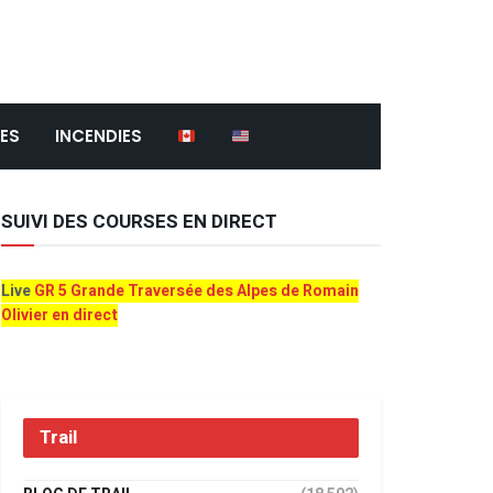
ES
INCENDIES
SUIVI DES COURSES EN DIRECT
Live
GR 5 Grande Traversée des Alpes de Romain
Olivier en direct
Trail