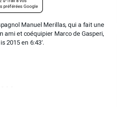
 u-Trail à vos
s préférées Google
spagnol Manuel Merillas, qui a fait une
on ami et coéquipier Marco de Gasperi,
s 2015 en 6:43′.