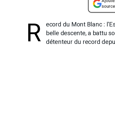
Ajoutez
source
R
ecord du Mont Blanc : l’E
belle descente, a battu s
détenteur du record depui