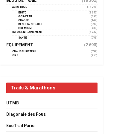
BLOG DE TRAIL
(18 502)
ACTU TRAIL
(14 298)
EDITO
(3 350)
GORATRAIL
(390)
CHASSE
(148)
RÉSULTATS TRAILS
(738)
PREMIUM
(38)
INFOS ENTRAINEMENT
(4 232)
SANTÉ
(793)
EQUIPEMENT
(2 690)
CHAUSSURE TRAIL
(798)
GPS
(957)
Trails & Marathons
UTMB
Diagonale des Fous
EcoTrail Paris