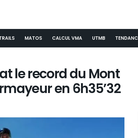
TRAILS
MATOS
CALCUL VMA
UTMB
TENDANC
at le record du Mont
urmayeur en 6h35’32