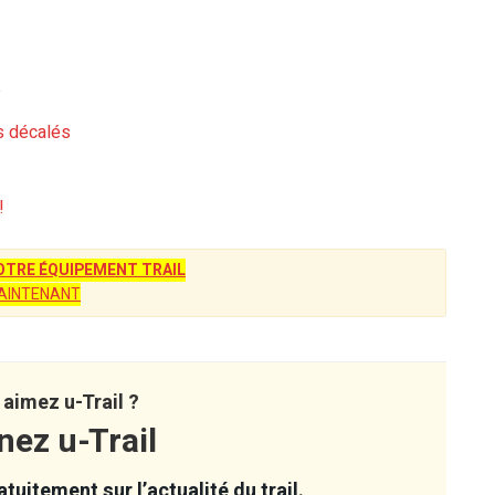
?
es décalés
!
TRE ÉQUIPEMENT TRAIL
AINTENANT
aimez u-Trail ?
nez u-Trail
tuitement sur l’actualité du trail.