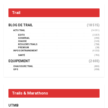
Trail
BLOG DE TRAIL
(18 515)
ACTU TRAIL
(14 311)
EDITO
(3 357)
GORATRAIL
(390)
CHASSE
(149)
RÉSULTATS TRAILS
(738)
PREMIUM
(38)
INFOS ENTRAINEMENT
(4 232)
SANTÉ
(793)
EQUIPEMENT
(2 693)
CHAUSSURE TRAIL
(800)
GPS
(958)
Trails & Marathons
UTMB