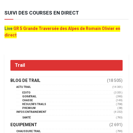
SUIVI DES COURSES EN DIRECT
Live
GR 5 Grande Traversée des Alpes de Romain Olivier en
direct
Trail
BLOG DE TRAIL
(18 505)
ACTU TRAIL
(14 301)
EDITO
(3 351)
GORATRAIL
(390)
CHASSE
(149)
RÉSULTATS TRAILS
(738)
PREMIUM
(38)
INFOS ENTRAINEMENT
(4 232)
SANTÉ
(793)
EQUIPEMENT
(2 691)
CHAUSSURE TRAIL
(799)