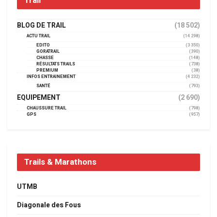
Trail
BLOG DE TRAIL
(18 502)
ACTU TRAIL
(14 298)
EDITO
(3 350)
GORATRAIL
(390)
CHASSE
(148)
RÉSULTATS TRAILS
(738)
PREMIUM
(38)
INFOS ENTRAINEMENT
(4 232)
SANTÉ
(793)
EQUIPEMENT
(2 690)
CHAUSSURE TRAIL
(798)
GPS
(957)
Trails & Marathons
UTMB
Diagonale des Fous