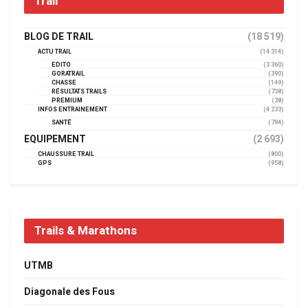
Trail
BLOG DE TRAIL
(18 519)
ACTU TRAIL
(14 314)
EDITO
(3 360)
GORATRAIL
(390)
CHASSE
(149)
RÉSULTATS TRAILS
(738)
PREMIUM
(38)
INFOS ENTRAINEMENT
(4 233)
SANTÉ
(794)
EQUIPEMENT
(2 693)
CHAUSSURE TRAIL
(800)
GPS
(958)
Trails & Marathons
UTMB
Diagonale des Fous