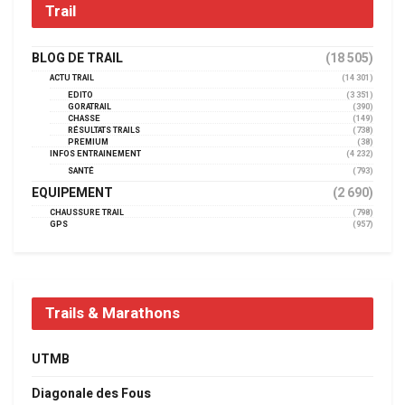
Trail
BLOG DE TRAIL
(18 505)
ACTU TRAIL
(14 301)
EDITO
(3 351)
GORATRAIL
(390)
CHASSE
(149)
RÉSULTATS TRAILS
(738)
PREMIUM
(38)
INFOS ENTRAINEMENT
(4 232)
SANTÉ
(793)
EQUIPEMENT
(2 690)
CHAUSSURE TRAIL
(798)
GPS
(957)
Trails & Marathons
UTMB
Diagonale des Fous