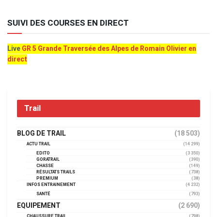
SUIVI DES COURSES EN DIRECT
Live
GR 5 Grande Traversée des Alpes de Romain Olivier en
direct
Trail
BLOG DE TRAIL
(18 503)
ACTU TRAIL
(14 299)
EDITO
(3 350)
GORATRAIL
(390)
CHASSE
(149)
RÉSULTATS TRAILS
(738)
PREMIUM
(38)
INFOS ENTRAINEMENT
(4 232)
SANTÉ
(793)
EQUIPEMENT
(2 690)
CHAUSSURE TRAIL
(798)