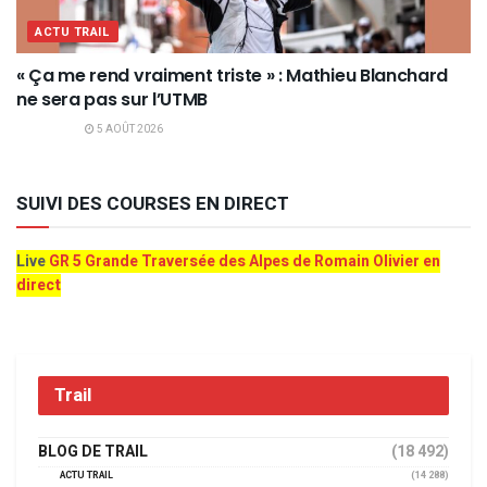
ACTU TRAIL
« Ça me rend vraiment triste » : Mathieu Blanchard
ne sera pas sur l’UTMB
5 AOÛT 2026
SUIVI DES COURSES EN DIRECT
Live
GR 5 Grande Traversée des Alpes de Romain Olivier en
direct
Trail
BLOG DE TRAIL
(18 492)
ACTU TRAIL
(14 288)