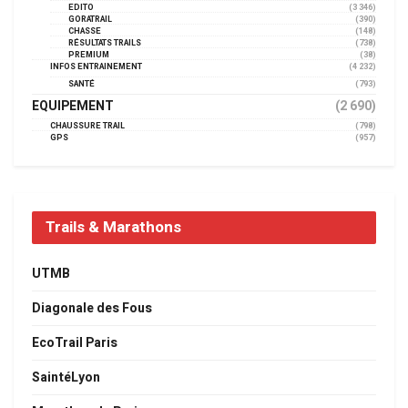
EDITO
(3 346)
GORATRAIL
(390)
CHASSE
(148)
RÉSULTATS TRAILS
(738)
PREMIUM
(38)
INFOS ENTRAINEMENT
(4 232)
SANTÉ
(793)
EQUIPEMENT
(2 690)
CHAUSSURE TRAIL
(798)
GPS
(957)
Trails & Marathons
UTMB
Diagonale des Fous
EcoTrail Paris
SaintéLyon