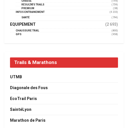
CHASSE
(149)
RÉSULTATS TRAILS
(739)
PREMIUM
(38)
INFOS ENTRAINEMENT
(4 233)
SANTÉ
(794)
EQUIPEMENT
(2 693)
CHAUSSURE TRAIL
(800)
GPS
(958)
Trails & Marathons
UTMB
Diagonale des Fous
EcoTrail Paris
SaintéLyon
Marathon de Paris