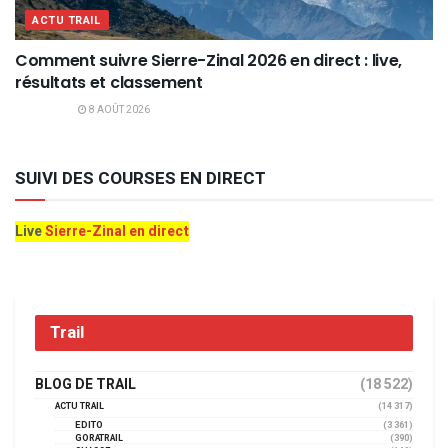
ACTU TRAIL
Comment suivre Sierre-Zinal 2026 en direct : live,
résultats et classement
8 AOÛT 2026
SUIVI DES COURSES EN DIRECT
Live
Sierre-Zinal en direct
Trail
BLOG DE TRAIL
(18 522)
ACTU TRAIL
(14 317)
EDITO
(3 361)
GORATRAIL
(390)