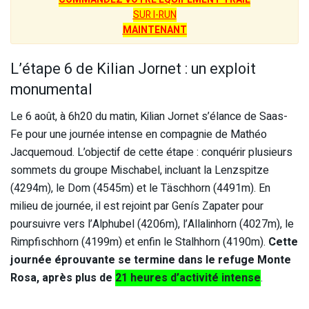
SUR I-RUN
MAINTENANT
L’étape 6 de Kilian Jornet : un exploit
monumental
Le 6 août, à 6h20 du matin, Kilian Jornet s’élance de Saas-
Fe pour une journée intense en compagnie de Mathéo
Jacquemoud. L’objectif de cette étape : conquérir plusieurs
sommets du groupe Mischabel, incluant la Lenzspitze
(4294m), le Dom (4545m) et le Täschhorn (4491m). En
milieu de journée, il est rejoint par Genís Zapater pour
poursuivre vers l’Alphubel (4206m), l’Allalinhorn (4027m), le
Rimpfischhorn (4199m) et enfin le Stalhhorn (4190m).
Cette
journée éprouvante se termine dans le refuge Monte
Rosa, après plus de
21 heures d’activité intense
.