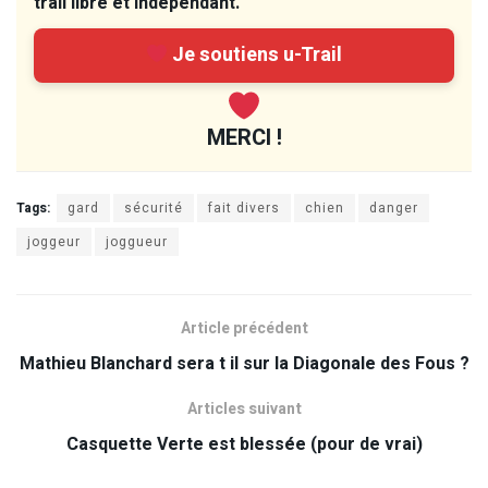
trail libre et indépendant.
Je soutiens u-Trail
MERCI !
Tags:
gard
sécurité
fait divers
chien
danger
joggeur
joggueur
Article précédent
Mathieu Blanchard sera t il sur la Diagonale des Fous ?
Articles suivant
Casquette Verte est blessée (pour de vrai)