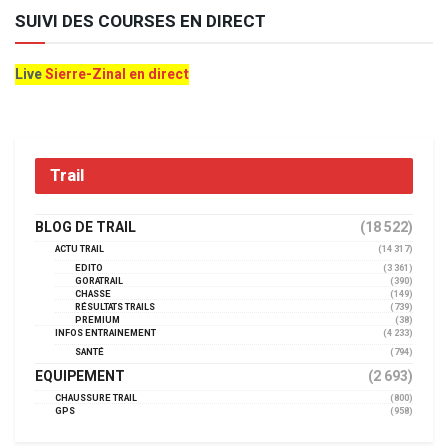
SUIVI DES COURSES EN DIRECT
Live
Sierre-Zinal en direct
Trail
BLOG DE TRAIL
(18 522)
ACTU TRAIL
(14 317)
EDITO
(3 361)
GORATRAIL
(390)
CHASSE
(149)
RÉSULTATS TRAILS
(739)
PREMIUM
(38)
INFOS ENTRAINEMENT
(4 233)
SANTÉ
(794)
EQUIPEMENT
(2 693)
CHAUSSURE TRAIL
(800)
GPS
(958)