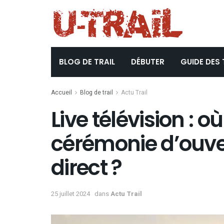
BLOG DE TRAIL
DÉBUTER
GUIDE DES 
Accueil
Blog de trail
Actu Trail
Live télévision : où
cérémonie d’ouve
direct ?
25 juillet 2024
dans
Actu Trail