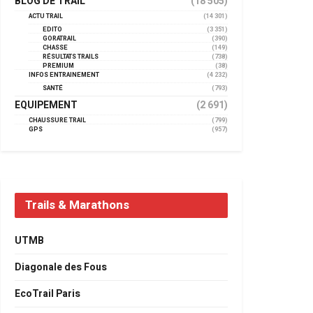
BLOG DE TRAIL
(18 505)
ACTU TRAIL
(14 301)
EDITO
(3 351)
GORATRAIL
(390)
CHASSE
(149)
RÉSULTATS TRAILS
(738)
PREMIUM
(38)
INFOS ENTRAINEMENT
(4 232)
SANTÉ
(793)
EQUIPEMENT
(2 691)
CHAUSSURE TRAIL
(799)
GPS
(957)
Trails & Marathons
UTMB
Diagonale des Fous
EcoTrail Paris