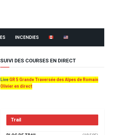
ES
INCENDIES
SUIVI DES COURSES EN DIRECT
Live
GR 5 Grande Traversée des Alpes de Romain
Olivier en direct
Trail