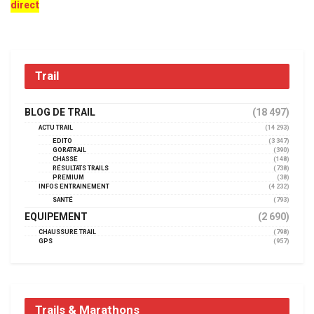
direct
Trail
BLOG DE TRAIL
(18 497)
ACTU TRAIL
(14 293)
EDITO
(3 347)
GORATRAIL
(390)
CHASSE
(148)
RÉSULTATS TRAILS
(738)
PREMIUM
(38)
INFOS ENTRAINEMENT
(4 232)
SANTÉ
(793)
EQUIPEMENT
(2 690)
CHAUSSURE TRAIL
(798)
GPS
(957)
Trails & Marathons