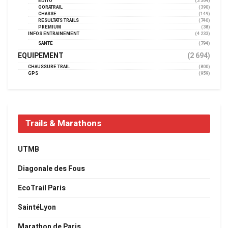
EDITO
(3 364)
GORATRAIL
(390)
CHASSE
(149)
RÉSULTATS TRAILS
(740)
PREMIUM
(38)
INFOS ENTRAINEMENT
(4 233)
SANTÉ
(794)
EQUIPEMENT
(2 694)
CHAUSSURE TRAIL
(800)
GPS
(959)
Trails & Marathons
UTMB
Diagonale des Fous
EcoTrail Paris
SaintéLyon
Marathon de Paris