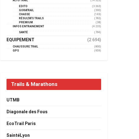
ACTU TRAIL
(14 323)
EDITO
(3 363)
GORATRAIL
(390)
CHASSE
(149)
RÉSULTATS TRAILS
(740)
PREMIUM
(38)
INFOS ENTRAINEMENT
(4 233)
SANTÉ
(794)
EQUIPEMENT
(2 694)
CHAUSSURE TRAIL
(800)
GPS
(959)
Trails & Marathons
UTMB
Diagonale des Fous
EcoTrail Paris
SaintéLyon