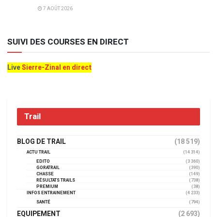
7 AOÛT 2026
SUIVI DES COURSES EN DIRECT
Live
Sierre-Zinal en direct
Trail
BLOG DE TRAIL
(18 519)
ACTU TRAIL
(14 314)
EDITO
(3 360)
GORATRAIL
(390)
CHASSE
(149)
RÉSULTATS TRAILS
(738)
PREMIUM
(38)
INFOS ENTRAINEMENT
(4 233)
SANTÉ
(794)
EQUIPEMENT
(2 693)