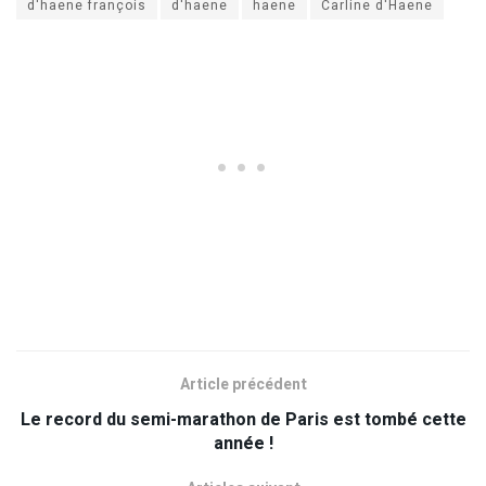
d'haene françois
d'haene
haene
Carline d'Haene
Article précédent
Le record du semi-marathon de Paris est tombé cette
année !