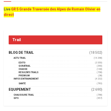
Live
GR 5 Grande Traversée des Alpes de Romain Olivier en
direct
Trail
BLOG DE TRAIL
(18 502)
ACTU TRAIL
(14 298)
EDITO
(3 350)
GORATRAIL
(390)
CHASSE
(148)
RÉSULTATS TRAILS
(738)
PREMIUM
(38)
INFOS ENTRAINEMENT
(4 232)
SANTÉ
(793)
EQUIPEMENT
(2 690)
CHAUSSURE TRAIL
(798)
GPS
(957)